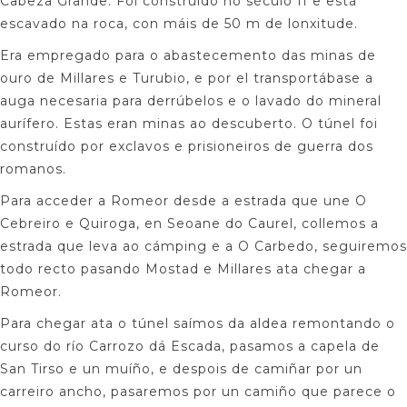
Cabeza Grande. Foi construído no século II e está
escavado na roca, con máis de 50 m de lonxitude.
Era empregado para o abastecemento das minas de
ouro de Millares e Turubio, e por el transportábase a
auga necesaria para derrúbelos e o lavado do mineral
aurífero. Estas eran minas ao descuberto. O túnel foi
construído por exclavos e prisioneiros de guerra dos
romanos.
Para acceder a Romeor desde a estrada que une O
Cebreiro e Quiroga, en Seoane do Caurel, collemos a
estrada que leva ao cámping e a O Carbedo, seguiremos
todo recto pasando Mostad e Millares ata chegar a
Romeor.
Para chegar ata o túnel saímos da aldea remontando o
curso do río Carrozo dá Escada, pasamos a capela de
San Tirso e un muíño, e despois de camiñar por un
carreiro ancho, pasaremos por un camiño que parece o