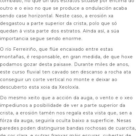
tombado, no que un dos estratos sitúase por encima do
outro e o eixo no que se produce a ondulación acaba
sendo case horizontal. Neste caso, a erosión xa
desgastou a parte superior da crista, polo que só
quedan á vista parte dos estratos. Aínda así, a súa
importancia segue sendo enorme.
O río Ferreiriño, que flúe encaixado entre estas
montañas, é responsable, en gran medida, de que hoxe
podamos gozar desta paisaxe. Durante miles de anos,
este curso fluvial ten cavado sen descanso a rocha ata
conseguir un corte vertical no monte e deixar ao
descuberto esta xoia da Xeoloxía.
Do mesmo xeito que a acción da auga, o vento e o xeo
impediunos a posibilidade de ver a parte superior da
crista, a erosión tamén nos regala esta vista que, sen a
fórza da auga, seguiría oculta baixo a superficie. Nesas
paredes poden distinguirse bandas rochosas de cuarcita,
de cor clara, e outras franxas máis escuras, cubertas de