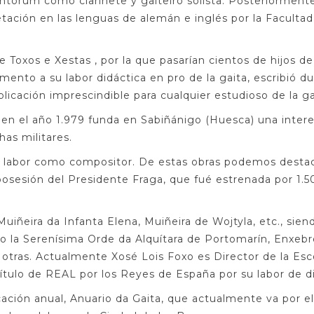
torum como clarinete y gaiteiro solista. Posteriormente
etación en las lenguas de alemán e inglés por la Facultad
 Toxos e Xestas , por la que pasarían cientos de hijos de
to a su labor didáctica en pro de la gaita, escribió dur
licación imprescindible para cualquier estudioso de la ga
en el año 1.979 funda en Sabiñánigo (Huesca) una interes
as militares.
plia labor como compositor. De estas obras podemos desta
sesión del Presidente Fraga, que fué estrenada por 1.50
Muiñeira da Infanta Elena, Muiñeira de Wojtyla, etc., si
 la Serenísima Orde da Alquítara de Portomarín, Enxebre
otras. Actualmente Xosé Lois Foxo es Director de la Esco
ítulo de REAL por los Reyes de España por su labor de di
cación anual, Anuario da Gaita, que actualmente va por e