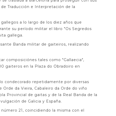
 se traslada a Barcelona para proseguir con sus
 de Traducción e Interpretación de la
 gallegos a lo largo de los diez años que
ante su período militar el libro "Os Segredos
ita gallega.
ante Banda militar de gaiteiros, realizando
car composiciónes tales como "Gallaecia",
0 gaiteros en la Plaza do Obradoiro en
endo condecorado repetidamente por diversas
 Orde da Vieira, Cabaleiro da Orde do viño
la Provincial de gaitas y de la Real Banda de la
vulgación de Galicia y España.
l número 21, coincidiendo la misma con el