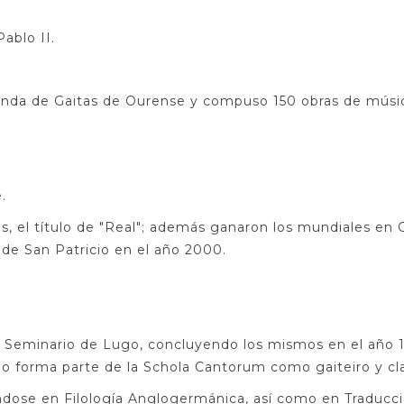
ablo II.
anda de Gaitas de Ourense y compuso 150 obras de músic
.
os, el título de "Real"; además ganaron los mundiales en 
de San Patricio en el año 2000.
l Seminario de Lugo, concluyendo los mismos en el año 19
io forma parte de la Schola Cantorum como gaiteiro y clar
ándose en Filología Anglogermánica, así como en Traducci