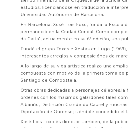
siendo miembro de la Orquesta de la Schola Can
estudios, licenciándose en traducción e interpr
Universidad Autónoma de Barcelona.
En Barcelona, Xosé Lois Foxo, funda la Escola de
permaneció en la Ciudad Condal. Como complemen
da Gaita", actualmente en su 6ª edición, una pub
Fundó el grupo Toxos e Xestas en Lugo (1.969), 
interesantes arreglos y composiciónes de march
A lo largo de su vida artistica realizo una am
compuesta con motivo de la primera toma de po
Santiago de Compostela.
Otras obras dedicadas a personajes célebres,la 
ordenes con los máximos galardones tales como
Albariño, Distinción Grande do Caurel y muchas 
Diputación de Ourense; siéndole concedido el t
Xosé Lois Foxo és director tambien, de la publi