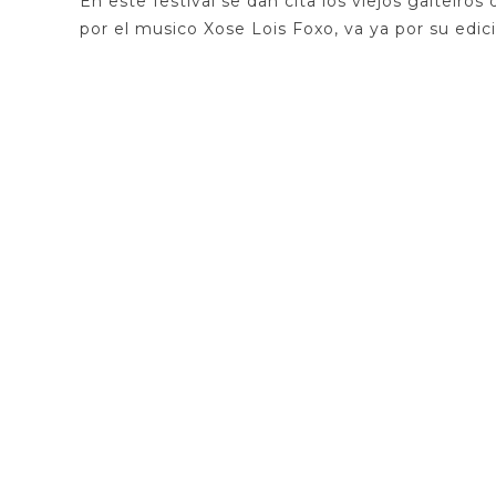
En este festival se dan cita los viejos gaiteiros
por el musico Xose Lois Foxo, va ya por su edic