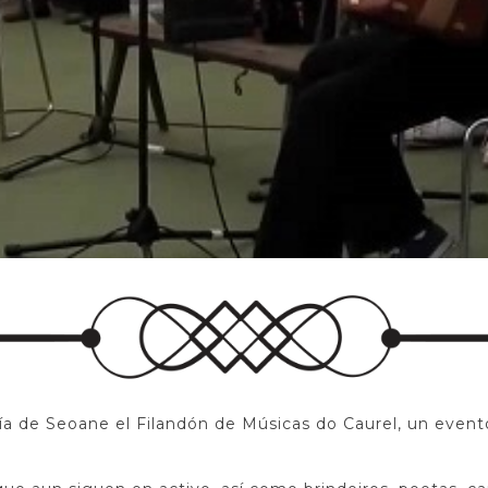
ía de Seoane el Filandón de Músicas do Caurel, un event