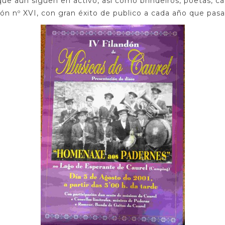
 que aun siguen en activo, así como brindeiros, poetas, can
ión nº XVI, con gran éxito de publico a cada año que pasa