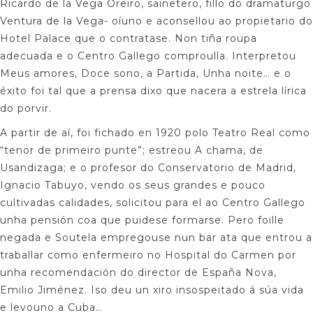
Ricardo de la Vega Oreiro, sainetero, fillo do dramaturgo
Ventura de la Vega- oíuno e aconsellou ao propietario do
Hotel Palace que o contratase. Non tiña roupa
adecuada e o Centro Gallego comproulla. Interpretou
Meus amores, Doce sono, a Partida, Unha noite… e o
éxito foi tal que a prensa dixo que nacera a estrela lírica
do porvir.
A partir de aí, foi fichado en 1920 polo Teatro Real como
“tenor de primeiro punte”; estreou A chama, de
Usandizaga; e o profesor do Conservatorio de Madrid,
Ignacio Tabuyo, vendo os seus grandes e pouco
cultivadas calidades, solicitou para el ao Centro Gallego
unha pensión coa que puidese formarse. Pero foille
negada e Soutela empregouse nun bar ata que entrou a
traballar como enfermeiro no Hospital do Carmen por
unha recomendación do director de España Nova,
Emilio Jiménez. Iso deu un xiro insospeitado á súa vida
e levouno a Cuba…