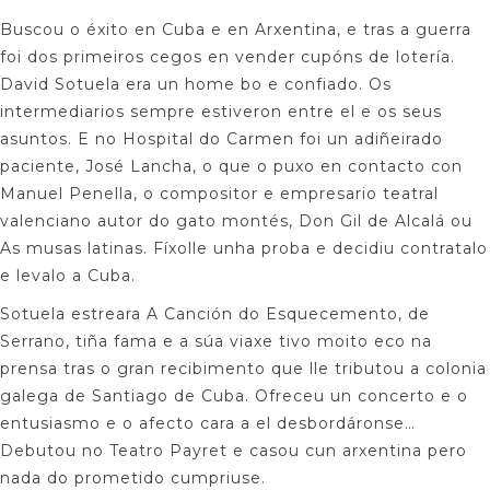
Buscou o éxito en Cuba e en Arxentina, e tras a guerra
foi dos primeiros cegos en vender cupóns de lotería.
David Sotuela era un home bo e confiado. Os
intermediarios sempre estiveron entre el e os seus
asuntos. E no Hospital do Carmen foi un adiñeirado
paciente, José Lancha, o que o puxo en contacto con
Manuel Penella, o compositor e empresario teatral
valenciano autor do gato montés, Don Gil de Alcalá ou
As musas latinas. Fíxolle unha proba e decidiu contratalo
e levalo a Cuba.
Sotuela estreara A Canción do Esquecemento, de
Serrano, tiña fama e a súa viaxe tivo moito eco na
prensa tras o gran recibimento que lle tributou a colonia
galega de Santiago de Cuba. Ofreceu un concerto e o
entusiasmo e o afecto cara a el desbordáronse…
Debutou no Teatro Payret e casou cun arxentina pero
nada do prometido cumpriuse.