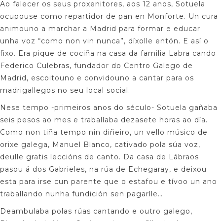
Ao falecer os seus proxenitores, aos 12 anos, Sotuela
ocupouse como repartidor de pan en Monforte. Un cura
animouno a marchar a Madrid para formar e educar
unha voz “como non vin nunca”, díxolle entón. E así o
fixo. Era pique de cociña na casa da familia Labra cando
Federico Culebras, fundador do Centro Galego de
Madrid, escoitouno e convidouno a cantar para os
madrigallegos no seu local social.
Nese tempo -primeiros anos do século- Sotuela gañaba
seis pesos ao mes e traballaba dezasete horas ao día.
Como non tiña tempo nin diñeiro, un vello músico de
orixe galega, Manuel Blanco, cativado pola súa voz,
deulle gratis leccións de canto. Da casa de Lábraos
pasou á dos Gabrieles, na rúa de Echegaray, e deixou
esta para irse cun parente que o estafou e tívoo un ano
traballando nunha fundición sen pagarlle…
Deambulaba polas rúas cantando e outro galego,