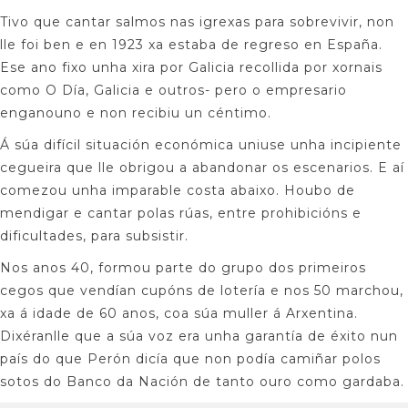
Tivo que cantar salmos nas igrexas para sobrevivir, non
lle foi ben e en 1923 xa estaba de regreso en España.
Ese ano fixo unha xira por Galicia recollida por xornais
como O Día, Galicia e outros- pero o empresario
enganouno e non recibiu un céntimo.
Á súa difícil situación económica uniuse unha incipiente
cegueira que lle obrigou a abandonar os escenarios. E aí
comezou unha imparable costa abaixo. Houbo de
mendigar e cantar polas rúas, entre prohibicións e
dificultades, para subsistir.
Nos anos 40, formou parte do grupo dos primeiros
cegos que vendían cupóns de lotería e nos 50 marchou,
xa á idade de 60 anos, coa súa muller á Arxentina.
Dixéranlle que a súa voz era unha garantía de éxito nun
país do que Perón dicía que non podía camiñar polos
sotos do Banco da Nación de tanto ouro como gardaba.