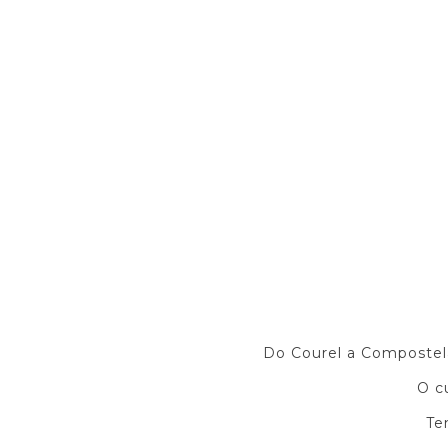
Do Courel a Compostel
O c
Te