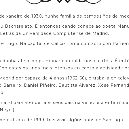
de xaneiro de 1930, nunha familia de campesiños de med
seu Bacharelato. É entónces cando coñece ao poeta Manue
e Letras da Universidade Complutense de Madrid.
 e Lugo. Na capital de Galicia toma contacto con Ramón
 dunha afección pulmonar contraída nos cuarteis. É entó
. Son estes os anos mais intensos en canto a actividade p
drid por espazo de 4 anos (1962-66), e traballa en televi
 Barreiro, Daniel Piñeiro, Bautista Alvarez, Xosé Fernan
o.
 natal para atender aos seus pais na vellez e a enfermid
Neyra).
0 de outubro de 1999, tras vivir algúns anos en Santiago.