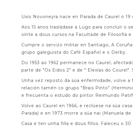
Uxío Novoneyra nace en Parada de Caurel o 19 
Aos 15 anos trasládase a Lugo para concluír o 
oínte a dous cursos na Facultade de Filosofía 
Cumpre o servizo militar en Santiago, A Coruña
grupo galeguista do Café Español e o Derby.
Do 1953 ao 1962 permanece no Caurel, afectado
parte de "Os Eidos 2" e de " Elexías do Courel"
Unha vez reposto da súa enfermidade, volve a Ma
relación tamén co grupo "Brais Pinto" (Herminio
e frecuenta o estudo do pintor Reimundo Patiñ
Volve ao Caurel en 1966, e reclúese na súa casa
Parada) e en 1973 morre a súa nai (Manuela de 
Casa e ten unha filla e dous fillos. Faleceu o 3