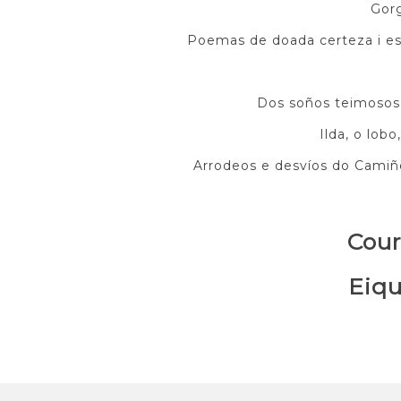
Gorg
Poemas de doada certeza i est
Dos soños teimosos 
Ilda, o lob
Arrodeos e desvíos do Camiño
Cour
Eiqu