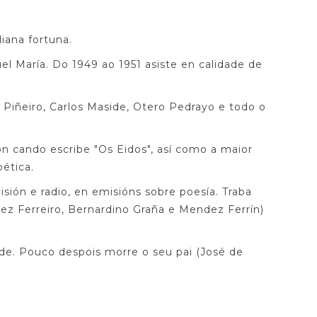
iana fortuna.
l María. Do 1949 ao 1951 asiste en calidade de
 Piñeiro, Carlos Maside, Otero Pedrayo e todo o
n cando escribe "Os Eidos", así como a maior
oética.
sión e radio, en emisións sobre poesía. Traba
dez Ferreiro, Bernardino Graña e Mendez Ferrín)
ade. Pouco despois morre o seu pai (José de