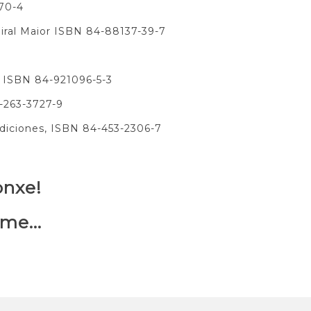
170-4
piral Maior ISBN 84-88137-39-7
, ISBN 84-921096-5-3
4-263-3727-9
Ediciones, ISBN 84-453-2306-7
onxe!
me...